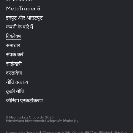
MetaTrader 5
इनपुट और आउटपुट
कंपनी के बारे में
विश्लेषण
समाचार
संपर्क करें
साझेदारी
दस्तावेज़
नीति वक्तव्य
कूकी नीति
जोखिम प्रकटीकरण
© Neomarkets Group Ltd 2025
नियोमार्कर्स ब्रांड विभिन्न न्यायालयों में अधिकृत और विनियमित है ।
Neomarkets Group Ltd मॉरीशस गणराज्य के वित्तीय सेवा आयोग (FSC) द्वारा विनियमित है, निवेश डीलर