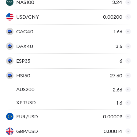
NAS100
3.24
USD/CNY
0.00200
CAC40
1.66
DAX40
3.5
ESP35
6
HSI50
27.60
AUS200
2.66
XPTUSD
1.6
EUR/USD
0.00009
GBP/USD
0.00014