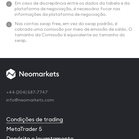
Em caso de discrepância entre os dados da tabela e da
plataforma de negociação, é necessário focar nas
informações da plataforma de negociação.
Nas contas swap free, em vez do swap padrão, é
cobrada uma comissão por meio de emissão de saldo. O
tamanho da Comissão é equivalente ao tamanho do
swap.
+44 (204) 587-7747
info@neomarkets.com
Condições de trading
MetaTrader 5
Depósito e levantamento