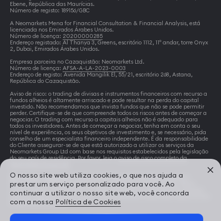
Ebene, República das Maurícias.
Número de registo: 189156/GBC
A Neomarkets Mena for Financial Consultation & Financial Analysis, está
licenciada nos Emirados Árabes Unidos.
Número de licença:
20200000285
Endereço registado: Al Thanya 3, Greens, escritório 1112, 11º andar, torre Onyx
2, Dubai, Emirados Árabes Unidos.
Empresa parceira no Cazaquistão: Neomarkets Ltd.
Número de licença:
AFSA-A-LA-2023-0003
Endereço de registo: Avenida Mangilik El, 55/21, escritório 268, Astana,
República do Cazaquistão.
Aviso de risco: o trading de divisas e instrumentos financeiros com recurso a
fundos alheios é altamente arriscado e pode resultar na perda do capital
investido. Não recomendamos que invista fundos que não se pode permitir
perder. Certifique-se de que compreende todos os riscos antes de começar a
negociar. O trading com recurso a capitais alheios não é adequado para
todos os investidores. Antes de começar a negociar, tenha em conta o seu
nível de experiência, os seus objetivos de investimento e, se necessário, pida
conselho de um especialista financeiro independente. É da responsabilidade
do Cliente assegurar-se de que está autorizado a utilizar os serviços da
Neomarkets Group Ltd com base nos requisitos estabelecidos pela legislação
do seu país de residência. Por favor, leia o
aviso de risco completo da
Neomarkets Group Ltd.
O nosso site web utiliza cookies, o que nos ajuda a
Restrições regionais:
A Neomarkets Group Ltd não fornece serviços
prestar um serviço personalizado para você. Ao
financeiros a residentes dos EUA e seus territórios, Canadá, RPDC, Reino
Unido e alguns outros países. A visita a este sítio e a utilização dos serviços
continuar a utilizar o nosso site web, você concorda
pode ser ilegal (proibida) no país onde se encontra e pode estar sujeita às leis
com a nossa
Política de Cookies
e regulamentos locais.