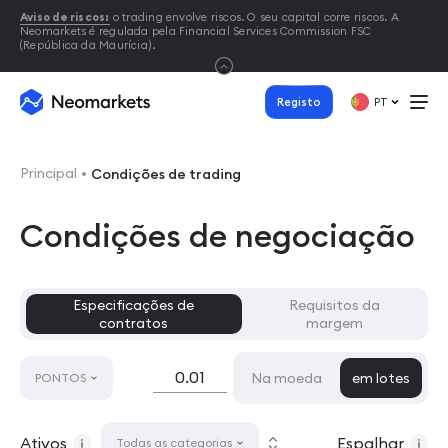
Aviso de riscos:
o trading envolve riscos. O seu capital corre riscos. A
Neomarkets é regulada pela Financial Services Commission FSC
(República da Maurícia).
Registo
PT
Principal
Condições de trading
Condições de negociação
Especificações de
Requisitos da
contratos
margem
Na moeda
em lotes
PONTOS
Ativos
Espalhar
Todas as categorias