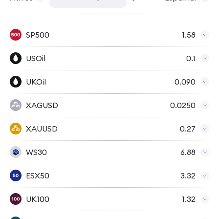
SP500
1.58
USOil
0.1
UKOil
0.090
XAGUSD
0.0250
XAUUSD
0.27
WS30
6.88
ESX50
3.32
UK100
1.32