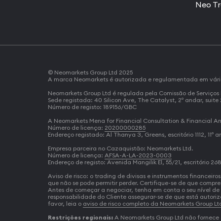
Neo T
© Neomarkets Group Ltd 2025
A marca Neomarkets é autorizada e regulamentada em várias
Neomarkets Group Ltd é regulada pela Comissão de Serviços 
Sede registada: 40 Silicon Ave, The Catalyst, 2º andar, suite
Número de registo: 189156/GBC
A Neomarkets Mena for Financial Consultation & Financial An
Número de licença:
20200000285
Endereço registado: Al Thanya 3, Greens, escritório 1112, 11º 
Empresa parceira no Cazaquistão: Neomarkets Ltd.
Número de licença:
AFSA-A-LA-2023-0003
Endereço de registo: Avenida Mangilik El, 55/21, escritório 2
Aviso de risco: o trading de divisas e instrumentos financei
que não se pode permitir perder. Certifique-se de que compre
Antes de começar a negociar, tenha em conta o seu nível de e
responsabilidade do Cliente assegurar-se de que está autoriza
favor, leia o
aviso de risco completo da Neomarkets Group Lt
Restrições regionais:
A Neomarkets Group Ltd não fornece ser