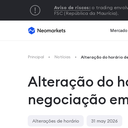
Aviso de riscos:
o trading envolv
FSC (República da Maurícia).
Mercado
Principal
Notícias
Alteração do horário d
Alteração do h
negociação em
Alterações de horário
31 may 2026