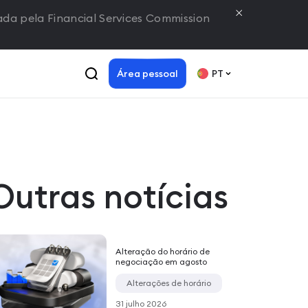
lada pela Financial Services Commission
Área pessoal
PT
Outras notícias
Alteração do horário de
negociação em agosto
Alterações de horário
31 julho 2026