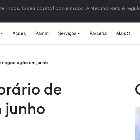
e riscos. O seu capital corre riscos. A Neomarkets é regu
Ações
Pamm
Serviços
Parceria
Mais
e negociação em junho
orário de
 junho