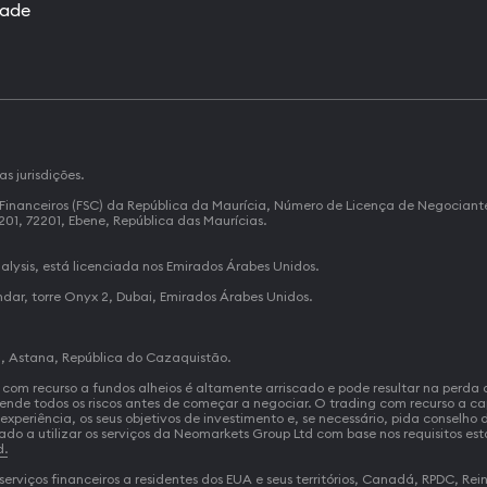
rade
 jurisdições.
Financeiros (FSC) da República da Maurícia, Número de Licença de Negociant
 201, 72201, Ebene, República das Maurícias.
alysis, está licenciada nos Emirados Árabes Unidos.
andar, torre Onyx 2, Dubai, Emirados Árabes Unidos.
68, Astana, República do Cazaquistão.
ros com recurso a fundos alheios é altamente arriscado e pode resultar na perd
ende todos os riscos antes de começar a negociar. O trading com recurso a cap
xperiência, os seus objetivos de investimento e, se necessário, pida conselho 
do a utilizar os serviços da Neomarkets Group Ltd com base nos requisitos esta
d.
viços financeiros a residentes dos EUA e seus territórios, Canadá, RPDC, Reino 