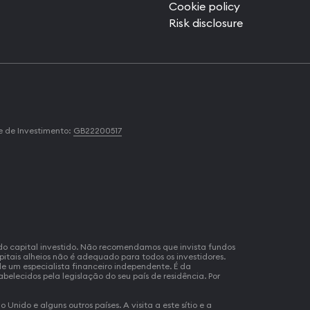
Cookie policy
Risk disclosure
e de Investimento:
GB22200517
a do capital investido. Não recomendamos que invista fundos
itais alheios não é adequado para todos os investidores.
de um especialista financeiro independente. É da
belecidos pela legislação do seu país de residência. Por
Unido e alguns outros países. A visita a este sítio e a